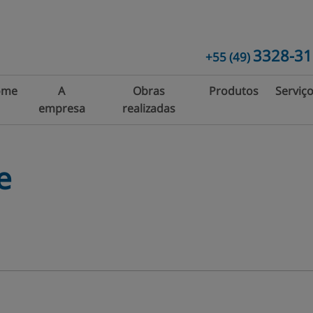
3328-3
+55
(49)
ome
A
Obras
Produtos
Serviç
empresa
realizadas
Box para
Esquad
Banheiros
de
Alumín
e