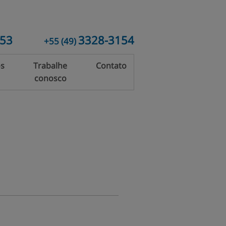
153
3328-3154
+55
(49)
os
Trabalhe
Contato
conosco
rias
Vidros
Temperados
io