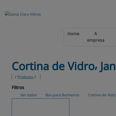
Home
A
empresa
Cortina de Vidro⸴ 
Jan
/
Produtos
/
Filtros
Ver todos
Box para Banheiros
Cortina de Vidr