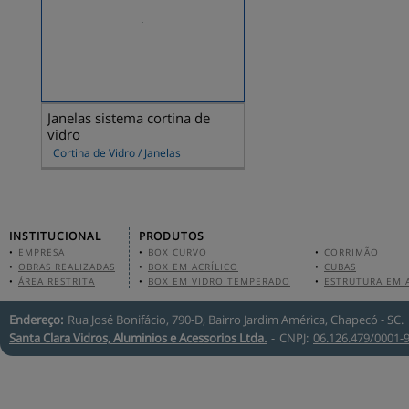
Janelas sistema cortina de
vidro
Cortina de Vidro / Janelas
INSTITUCIONAL
PRODUTOS
•
EMPRESA
•
BOX CURVO
•
CORRIMÃO
•
OBRAS REALIZADAS
•
BOX EM ACRÍLICO
•
CUBAS
•
ÁREA RESTRITA
•
BOX EM VIDRO TEMPERADO
•
ESTRUTURA EM 
Endereço:
Rua José Bonifácio, 790-D, Bairro Jardim América, Chapecó - SC.
Santa Clara Vidros, Aluminios e Acessorios
Ltda.
-
CNPJ:
06.126.479/0001-