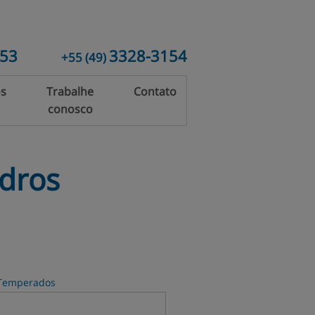
153
3328-3154
+55
(49)
os
Trabalhe
Contato
conosco
rias
Vidros
Temperados
io
idros
 Temperados