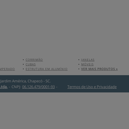
•
CORRIMÃO
•
JANELAS
•
CUBAS
•
MÓVEIS
EMPERADO
•
ESTRUTURA EM ALUMÍNIO
•
VER MAIS PRODUTOS »
o Jardim América, Chapecó - SC.
Ltda.
-
CNPJ:
06.126.479/0001-93
-
Termos de Uso e Privacidade