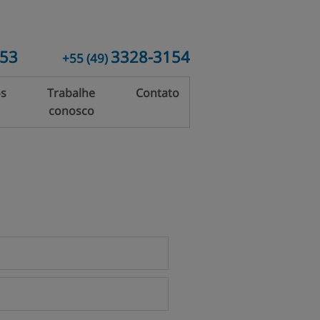
153
3328-3154
+55
(49)
os
Trabalhe
Contato
conosco
rias
Vidros
Temperados
io