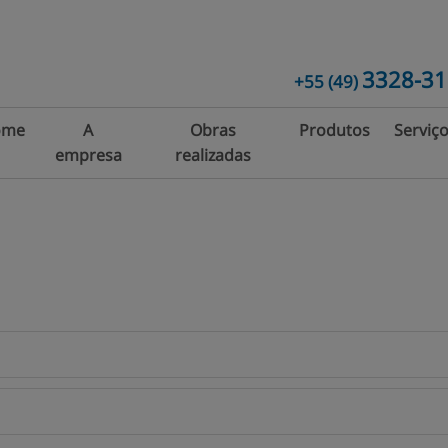
3328-3
+55
(49)
ome
A
Obras
Produtos
Serviç
empresa
realizadas
Box para
Esquad
Banheiros
de
Alumín